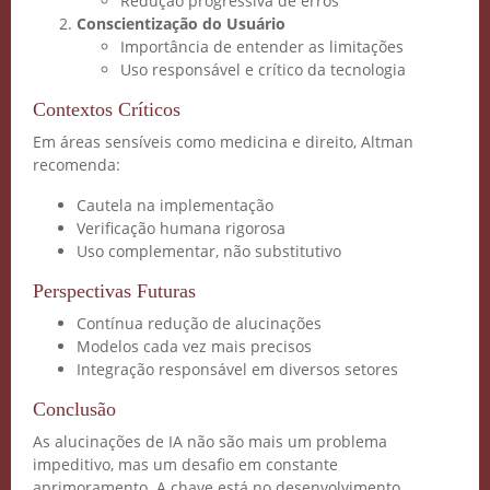
Redução progressiva de erros
Conscientização do Usuário
Inteligência Artificial
Importância de entender as limitações
Uso responsável e crítico da tecnologia
Vidgenie
Contextos Críticos
Em áreas sensíveis como medicina e direito, Altman
recomenda:
COMECE GRÁTIS
Cautela na implementação
Verificação humana rigorosa
Uso complementar, não substitutivo
Perspectivas Futuras
Contínua redução de alucinações
Modelos cada vez mais precisos
Integração responsável em diversos setores
Conclusão
As alucinações de IA não são mais um problema
impeditivo, mas um desafio em constante
aprimoramento. A chave está no desenvolvimento