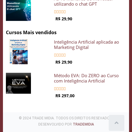
utilizando o chat GPT





R$ 29,90
Cursos Mais vendidos
Inteligência Artificial aplicada ao
Marketing Digital





R$ 29,90
Método EVA: Do ZERO ao Curso
com Inteligência Artificial





R$ 297,00
© 2024 TRADE MIDIA. TODOS OS DIREITOS RESEVADOS .
DESENVOLVIDO POR
TRADEMIDIA