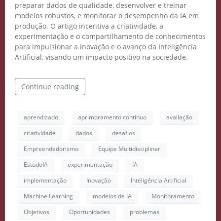
preparar dados de qualidade, desenvolver e treinar
modelos robustos, e monitorar o desempenho da IA em
produção. O artigo incentiva a criatividade, a
experimentação e o compartilhamento de conhecimentos
para impulsionar a inovação e o avanço da Inteligência
Artificial, visando um impacto positivo na sociedade.
Continue reading
aprendizado
aprimoramento contínuo
avaliação
criatividade
dados
desafios
Crie seu Avatar com
Empreendedorismo
Equipe Multidisciplinar
Inteligência Artificial
EstudoIA
experimentação
IA
implementação
Inovação
Inteligência Artificial
Vidgenie
Machine Learning
modelos de IA
Monitoramento
Objetivos
Oportunidades
problemas