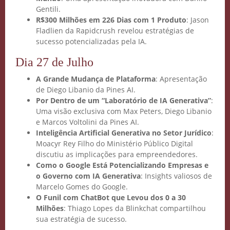
Gentili.
R$300 Milhões em 226 Dias com 1 Produto
: Jason
Fladlien da Rapidcrush revelou estratégias de
sucesso potencializadas pela IA.
Dia 27 de Julho
A Grande Mudança de Plataforma
: Apresentação
de Diego Libanio da Pines AI.
Por Dentro de um “Laboratório de IA Generativa”
:
Uma visão exclusiva com Max Peters, Diego Libanio
Crie seu Avatar com
e Marcos Voltolini da Pines AI.
Inteligência Artificial Generativa no Setor Jurídico
:
Inteligência Artificial
Moacyr Rey Filho do Ministério Público Digital
discutiu as implicações para empreendedores.
Vidgenie
Como o Google Está Potencializando Empresas e
o Governo com IA Generativa
: Insights valiosos de
Marcelo Gomes do Google.
O Funil com ChatBot que Levou dos 0 a 30
Milhões
: Thiago Lopes da Blinkchat compartilhou
COMECE GRÁTIS
sua estratégia de sucesso.