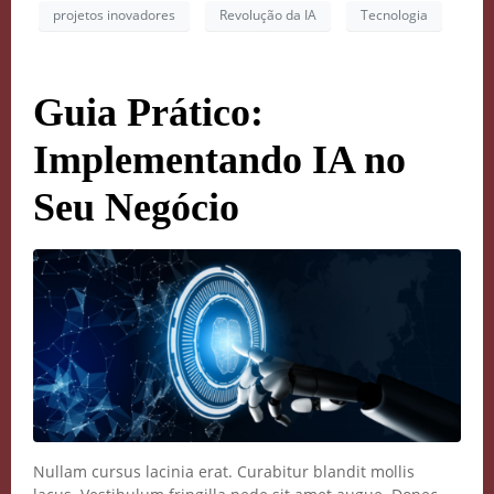
projetos inovadores
Revolução da IA
Tecnologia
Guia Prático:
Implementando IA no
Seu Negócio
Crie seu Avatar com
Inteligência Artificial
Nullam cursus lacinia erat. Curabitur blandit mollis