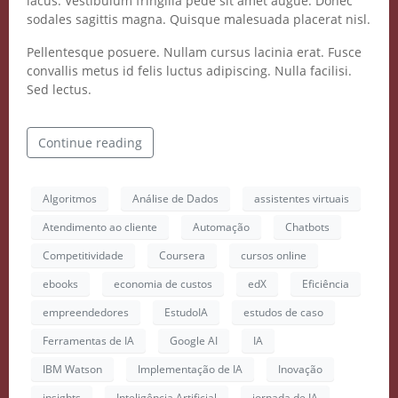
Vidgenie
lacus. Vestibulum fringilla pede sit amet augue. Donec
sodales sagittis magna. Quisque malesuada placerat nisl.
Pellentesque posuere. Nullam cursus lacinia erat. Fusce
convallis metus id felis luctus adipiscing. Nulla facilisi.
Sed lectus.
COMECE GRÁTIS
Continue reading
Algoritmos
Análise de Dados
assistentes virtuais
Atendimento ao cliente
Automação
Chatbots
Competitividade
Coursera
cursos online
ebooks
economia de custos
edX
Eficiência
empreendedores
EstudoIA
estudos de caso
Ferramentas de IA
Google AI
IA
IBM Watson
Implementação de IA
Inovação
insights
Inteligência Artificial
jornada de IA