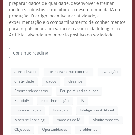
preparar dados de qualidade, desenvolver e treinar
modelos robustos, e monitorar o desempenho da IA em
produção. O artigo incentiva a criatividade, a
experimentação e o compartilhamento de conhecimentos
para impulsionar a inovação e o avanço da Inteligência
Artificial, visando um impacto positivo na sociedade.
Continue reading
aprendizado
aprimoramento contínuo
avaliação
criatividade
dados
desafios
Crie seu Avatar com
Empreendedorismo
Equipe Multidisciplinar
Inteligência Artificial
EstudoIA
experimentação
IA
implementação
Inovação
Inteligência Artificial
Vidgenie
Machine Learning
modelos de IA
Monitoramento
Objetivos
Oportunidades
problemas