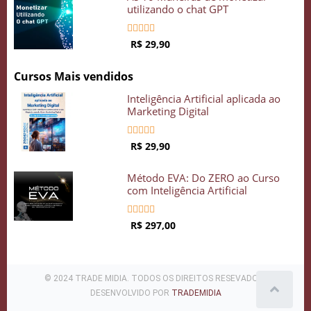
utilizando o chat GPT





R$ 29,90
Cursos Mais vendidos
Inteligência Artificial aplicada ao
Marketing Digital





R$ 29,90
Método EVA: Do ZERO ao Curso
com Inteligência Artificial





R$ 297,00
© 2024 TRADE MIDIA. TODOS OS DIREITOS RESEVADOS .
DESENVOLVIDO POR
TRADEMIDIA