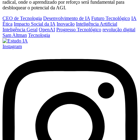
radical, onde o aprendizado por reforço será fundamental para
desbloquear o potencial da AGI.
CEO de Tecnologia
Desenvolvimento de IA
Futuro Tecnológico
IA
Ética
Impacto Social da IA
Inovação
Inteligência Artificial
Inteligência Geral
OpenAI
Progresso Tecnológico
revolução digital
Sam Altman
Tecnologia
Instagram