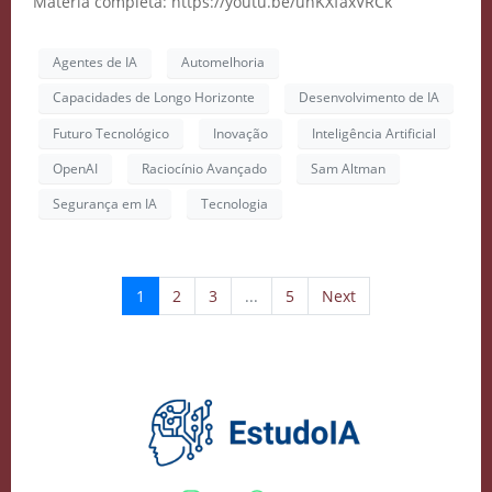
Matéria completa: https://youtu.be/unKXfaxVRCk
Agentes de IA
Automelhoria
Capacidades de Longo Horizonte
Desenvolvimento de IA
Futuro Tecnológico
Inovação
Inteligência Artificial
OpenAI
Raciocínio Avançado
Sam Altman
Segurança em IA
Tecnologia
1
2
3
...
5
Next