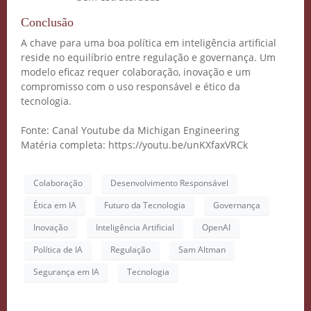
Inteligência Artificial
Conclusão
Vidgenie
A chave para uma boa política em inteligência artificial
reside no equilíbrio entre regulação e governança. Um
modelo eficaz requer colaboração, inovação e um
compromisso com o uso responsável e ético da
tecnologia.
COMECE GRÁTIS
Fonte: Canal Youtube da Michigan Engineering
Matéria completa: https://youtu.be/unKXfaxVRCk
Colaboração
Desenvolvimento Responsável
Ética em IA
Futuro da Tecnologia
Governança
Inovação
Inteligência Artificial
OpenAI
Política de IA
Regulação
Sam Altman
Segurança em IA
Tecnologia