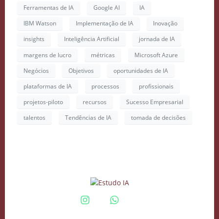
Ferramentas de IA
Google AI
IA
IBM Watson
Implementação de IA
Inovação
insights
Inteligência Artificial
jornada de IA
margens de lucro
métricas
Microsoft Azure
Negócios
Objetivos
oportunidades de IA
Crie seu Avatar com
plataformas de IA
processos
profissionais
Inteligência Artificial
projetos-piloto
recursos
Sucesso Empresarial
Vidgenie
talentos
Tendências de IA
tomada de decisões
COMECE GRÁTIS