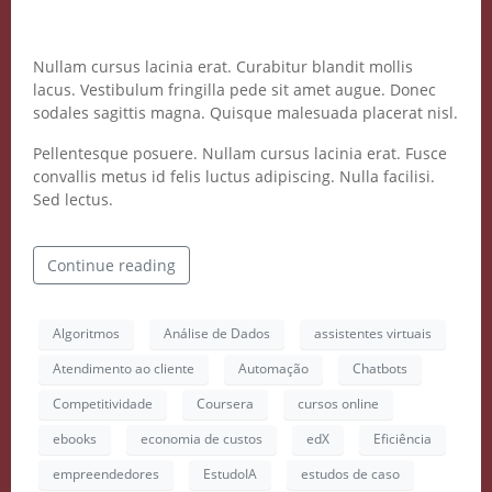
Nullam cursus lacinia erat. Curabitur blandit mollis
lacus. Vestibulum fringilla pede sit amet augue. Donec
sodales sagittis magna. Quisque malesuada placerat nisl.
Pellentesque posuere. Nullam cursus lacinia erat. Fusce
convallis metus id felis luctus adipiscing. Nulla facilisi.
Sed lectus.
Continue reading
Algoritmos
Análise de Dados
assistentes virtuais
Atendimento ao cliente
Automação
Chatbots
Competitividade
Coursera
cursos online
ebooks
economia de custos
edX
Eficiência
empreendedores
EstudoIA
estudos de caso