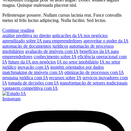
magna. Quisque malesuada placerat nisl.
Pellentesque posuere. Nullam cursus lacinia erat. Fusce convallis
metus id felis luctus adipiscing. Nulla facilisi. Sed lectus.
Continue reading
análise preditiva no direito
aplicações da IA nos negócios
aprendizado sobre IA para empreendedores
aproveitar o poder da IA
automação de documentos jurídicos
automação de processos
imobiliários
avaliação de imóveis com IA
benefícios da IA para
empreendedores
conhecimento sobre IA
eficiência operacional com
IA
futuro da IA nos negócios
IA no setor imobiliário
IA no setor
jurídico
inovação com IA
insights orientados por dados
matchmaking de imóveis com IA
otimização de processos com IA
pesquisa jurídica com IA
recursos sobre IA
serviços inovadores com
IA
tomada de decisões com IA
transformação de setores tradicionais
vantagem competitiva com IA
Instagram