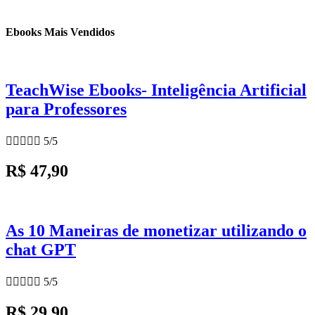
Ebooks Mais Vendidos
TeachWise Ebooks- Inteligência Artificial
para Professores





5/5
R$ 47,90
As 10 Maneiras de monetizar utilizando o
chat GPT





5/5
R$ 29,90