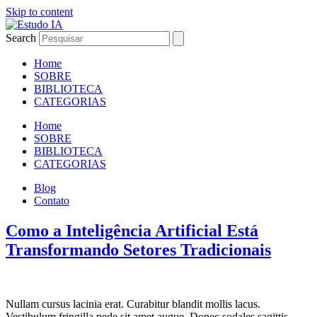
Skip to content
Search
Home
SOBRE
BIBLIOTECA
CATEGORIAS
Home
SOBRE
BIBLIOTECA
CATEGORIAS
Blog
Contato
Como a Inteligência Artificial Está
Transformando Setores Tradicionais
Nullam cursus lacinia erat. Curabitur blandit mollis lacus.
Vestibulum fringilla pede sit amet augue. Donec sodales sagittis