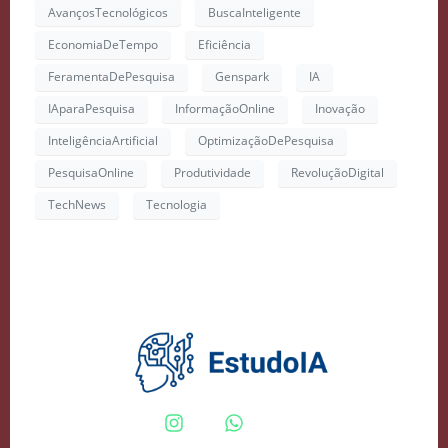
AvançosTecnológicos
BuscaInteligente
EconomiaDeTempo
Eficiência
FeramentaDePesquisa
Genspark
IA
IAparaPesquisa
InformaçãoOnline
Inovação
InteligênciaArtificial
OptimizaçãoDePesquisa
PesquisaOnline
Produtividade
RevoluçãoDigital
TechNews
Tecnologia