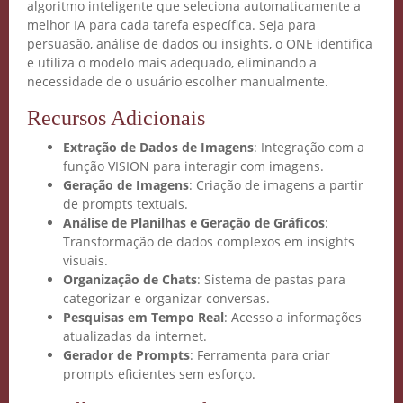
algoritmo inteligente que seleciona automaticamente a
melhor IA para cada tarefa específica. Seja para
persuasão, análise de dados ou insights, o ONE identifica
e utiliza o modelo mais adequado, eliminando a
necessidade de o usuário escolher manualmente.
Recursos Adicionais
Crie seu Avatar com
Extração de Dados de Imagens
: Integração com a
função VISION para interagir com imagens.
Inteligência Artificial
Geração de Imagens
: Criação de imagens a partir
de prompts textuais.
Vidgenie
Análise de Planilhas e Geração de Gráficos
:
Transformação de dados complexos em insights
visuais.
Organização de Chats
: Sistema de pastas para
categorizar e organizar conversas.
Pesquisas em Tempo Real
: Acesso a informações
COMECE GRÁTIS
atualizadas da internet.
Gerador de Prompts
: Ferramenta para criar
prompts eficientes sem esforço.