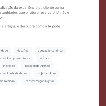
alização da experiência do cliente ou na
rtunidades que o futuro reserva. A IA não é
o.
 e artigos, e descubra como a IA pode
ividade
desafios
educação contínua
dades Complementares
IA Ética
Inovação
Inteligência Artificial
privacidade de dados
projetos-piloto
de Decisão
Transformação Digital