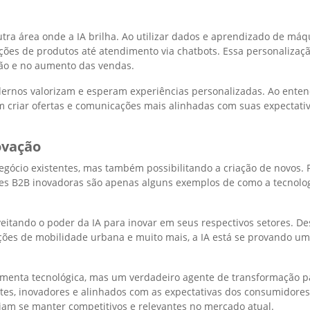
outra área onde a IA brilha. Ao utilizar dados e aprendizado de m
ções de produtos até atendimento via chatbots. Essa personalizaçã
ão e no aumento das vendas.
nos valorizam e esperam experiências personalizadas. Ao entend
m criar ofertas e comunicações mais alinhadas com suas expectati
Crie seu 
ovação
com Intel
egócio existentes, mas também possibilitando a criação de novos
Artifi
es B2B inovadoras são apenas alguns exemplos de como a tecnolog
Vidge
itando o poder da IA para inovar em seus respectivos setores. Des
uções de mobilidade urbana e muito mais, a IA está se provando um
rramenta tecnológica, mas um verdadeiro agente de transformação
COMECE GR
ntes, inovadores e alinhados com as expectativas dos consumidores
am se manter competitivos e relevantes no mercado atual.