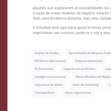
Aqueles que explorarem as possibilidades da I
criação de novos modelos de negócio, estarão m
mais uma tendência distante, mas uma realid
O EstudoIA está aqui para apoiá-lo nessa jorn
impulsionar seu sucesso. Junte-se a nós e seja p
Análise de Dados
Aprendizado de Máquina Fede
Eficiência Operacional
Empreendedorismo
IA Generativa
impacto nas profissões
imp
inteligência emocional
Novos Modelos de Negóc
segurança de dados
setor de marketing
s
Transparência
vieses algorítmicos