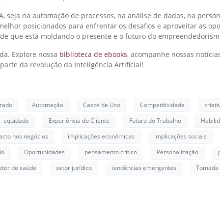
A, seja na automação de processos, na análise de dados, na person
elhor posicionados para enfrentar os desafios e aproveitar as opo
ade que está moldando o presente e o futuro do empreendedorism
ada. Explore nossa
biblioteca de ebooks
, acompanhe nossas notícias
arte da revolução da Inteligência Artificial!
rado
Automação
Casos de Uso
Competitividade
criat
equidade
Experiência do Cliente
Futuro do Trabalho
Habili
acto nos negócios
implicações econômicas
implicações sociais
io
Oportunidades
pensamento crítico
Personalização
etor de saúde
setor jurídico
tendências emergentes
Tomada 