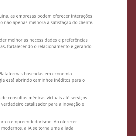
áquina, as empresas podem oferecer interações
o não apenas melhora a satisfação do cliente,
er melhor as necessidades e preferências
vas, fortalecendo o relacionamento e gerando
Avatar
igência
. Plataformas baseadas em economia
cial
ia está abrindo caminhos inéditos para o
nie
de consultas médicas virtuais até serviços
 verdadeiro catalisador para a inovação e
 para o empreendedorismo. Ao oferecer
ÁTIS
 modernos, a IA se torna uma aliada