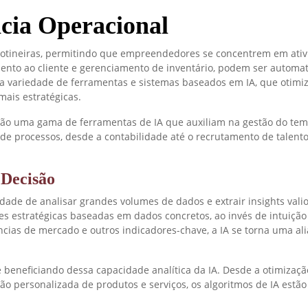
cia Operacional
 rotineiras, permitindo que empreendedores se concentrem em ativ
mento ao cliente e gerenciamento de inventário, podem ser automa
a variedade de ferramentas e sistemas baseados em IA, que otimiz
ais estratégicas.
ão uma gama de ferramentas de IA que auxiliam na gestão do tem
e de processos, desde a contabilidade até o recrutamento de talent
 Decisão
ade de analisar grandes volumes de dados e extrair insights valio
stratégicas baseadas em dados concretos, ao invés de intuição 
ias de mercado e outros indicadores-chave, a IA se torna uma al
e beneficiando dessa capacidade analítica da IA. Desde a otimizaç
 personalizada de produtos e serviços, os algoritmos de IA estã