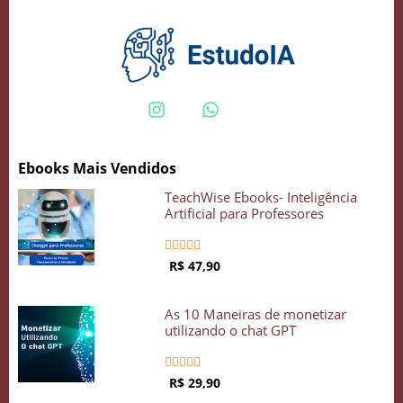
Crie seu Avatar com Inteligência Artificial
Vidgenie
Ebooks Mais Vendidos
COMECE GRÁTIS
TeachWise Ebooks- Inteligência
Artificial para Professores





R$ 47,90
As 10 Maneiras de monetizar
utilizando o chat GPT





R$ 29,90