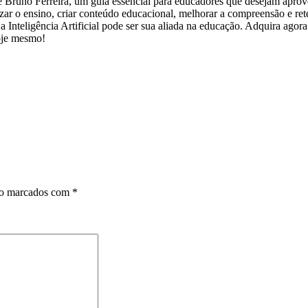
de Bruno Ferreira, um guia essencial para educadores que desejam aprov
ar o ensino, criar conteúdo educacional, melhorar a compreensão e ret
Inteligência Artificial pode ser sua aliada na educação. Adquira agora 
hoje mesmo!
ão marcados com
*