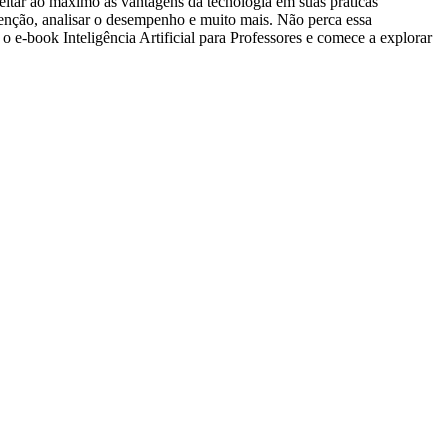
eitar ao máximo as vantagens da tecnologia em suas práticas
enção, analisar o desempenho e muito mais. Não perca essa
o e-book Inteligência Artificial para Professores e comece a explorar