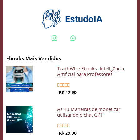
Crie seu Avatar com Inteligência Artificial
Vidgenie
Ebooks Mais Vendidos
COMECE GRÁTIS
TeachWise Ebooks- Inteligência
Artificial para Professores





R$ 47,90
As 10 Maneiras de monetizar
utilizando o chat GPT





R$ 29,90